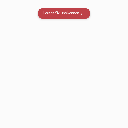
Lernen Sie uns kennen
Home
Über
mich
Dienstleistungen
Education
Kontakt